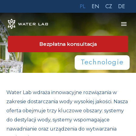
PL
EN
CZ
DE
Bezpłatna konsultacja
Technologie
Home
Technologie
Water Lab wdraża innowacyjne rozwiązania w
zakresie dostarczania wody wysokiej jakości. Nasza
oferta obejmuje trzy kluczowe obszary: systemy
do destylacji wody, systemy wspomagające
nawadnianie oraz urządzenia do wytwarzania